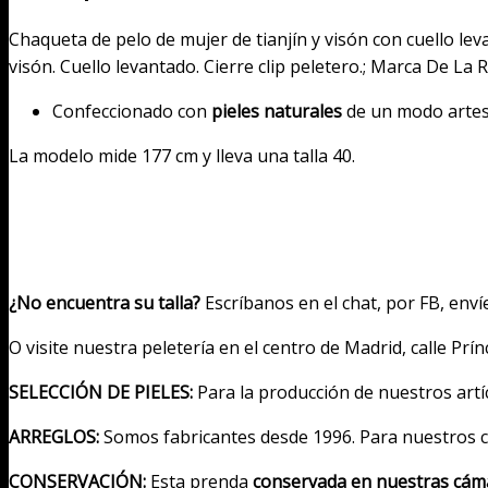
y
Chaqueta de pelo de mujer de tianjín y visón con cuello le
visón
visón. Cuello levantado. Cierre clip peletero.; Marca De La 
con
cuello
Confeccionado con
pieles naturales
de un modo artesa
levantado
cantidad
La modelo mide 177 cm y lleva una talla 40.
¿No encuentra su talla?
Escríbanos en el chat, por FB, env
O visite nuestra peletería en el centro de Madrid, calle Pr
SELECCIÓN DE PIELES:
Para la producción de nuestros art
ARREGLOS:
Somos fabricantes desde 1996. Para nuestros 
CONSERVACIÓN:
Esta prenda
conservada en nuestras cáma