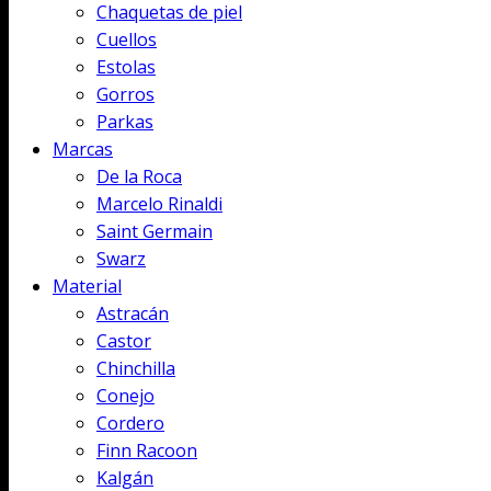
Chaquetas de piel
Cuellos
Estolas
Gorros
Parkas
Marcas
De la Roca
Marcelo Rinaldi
Saint Germain
Swarz
Material
Astracán
Castor
Chinchilla
Conejo
Cordero
Finn Racoon
Kalgán