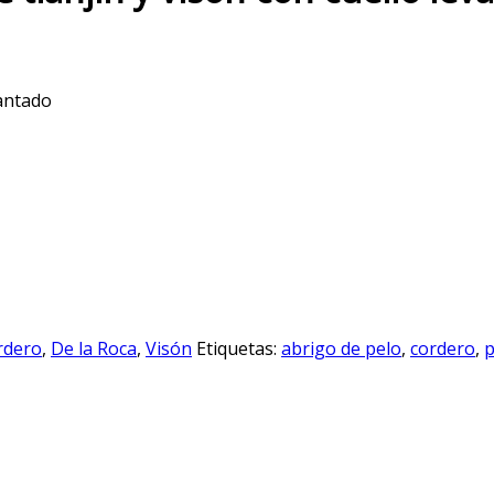
vantado
rdero
,
De la Roca
,
Visón
Etiquetas:
abrigo de pelo
,
cordero
,
p