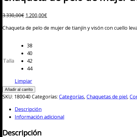
El
El
3.330,00
€
1.200,00
€
precio
precio
Chaqueta de pelo de mujer de tianjín y visón con cuello le
original
actual
era:
es:
3.330,00€.
38
1.200,00€.
40
Talla
42
44
Limpiar
Chaqueta
Añadir al carrito
de
SKU:
180040
Categorías:
Categorías
,
Chaquetas de piel
,
Co
pelo
Descripción
de
Información adicional
mujer
de
Descripción
tianjín