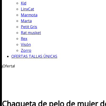
Kid
LinxCat
Marmota
Marta
Petit Gris
Rat musket
Rex
Visón
Zorro
OFERTAS TALLAS ÚNICAS
¡Oferta!
Chaqueta de pelo de mujer de 