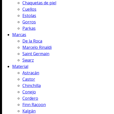
Chaquetas de piel
Cuellos
Estolas
Gorros
Parkas
Marcas
De la Roca
Marcelo Rinaldi
Saint Germain
Swarz
Material
Astracán
Castor
Chinchilla
Conejo
Cordero
Finn Racoon
Kalgán