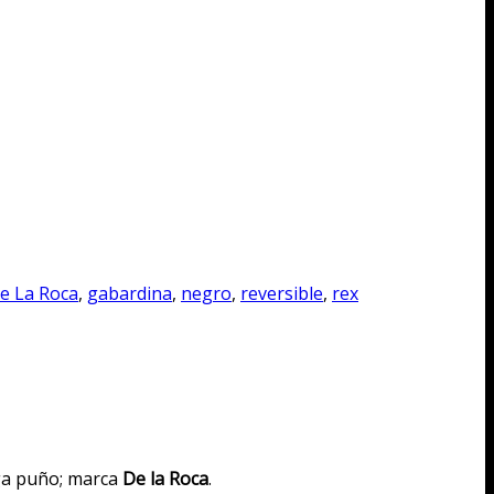
e La Roca
,
gabardina
,
negro
,
reversible
,
rex
nga puño; marca
De la Roca
.