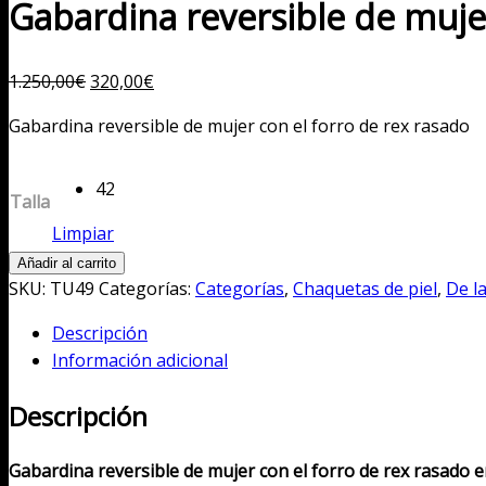
Gabardina reversible de mujer
El
El
1.250,00
€
320,00
€
precio
precio
Gabardina reversible de mujer con el forro de rex rasado
original
actual
era:
es:
1.250,00€.
42
320,00€.
Talla
Limpiar
Gabardina
Añadir al carrito
reversible
SKU:
TU49
Categorías:
Categorías
,
Chaquetas de piel
,
De l
de
Descripción
mujer
Información adicional
con
el
Descripción
forro
de
Gabardina reversible de mujer con el forro de rex rasado 
rex